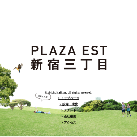
© ebichukaikan. all rights reserved.
> トップページ
> 設備・環境
> テナント
> 会社概要
> アクセス